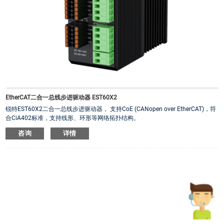
EtherCAT二合一总线步进驱动器 EST60X2
锐特EST60X2二合一总线步进驱动器， 支持CoE (CANopen over EtherCAT)，符
合CiA402标准，支持线形、环形等网络拓扑结构。
·
支持CSP、CSV、PP、PV、Homing模式；
咨询
详情
·
最小同步周期：100us；
·
抱闸端口：抱闸直连；
·
五位数码管显示，监控更改参数更便捷；
·
控制方法：开环控制、闭环控制；
·
支持电机类型：两相、三相；
·
EST60X2 匹配60mm以下的步进电机。