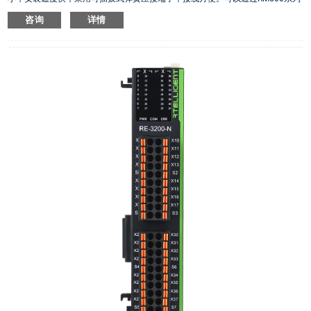
PLC右扩展IO使用，也可以通过RE系列耦合器右扩展做远程IO使用。
咨询
详情
·
扩展模块自带IO动作指示面板
·
IO端子电压范围：18V ~30V
·
数字输入均为双极性输入，数字输出均为共阴NPN输出
·
隔离方式：光耦隔离
·
输入默认数字滤波为2ms