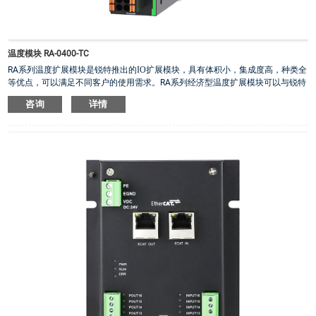
温度模块 RA-0400-TC
RA系列温度
扩展模块是锐特推出的
IO扩展模块，具有体积小，集成度高，种类全
等优点，可以满足不同客户的使用需求。
RA系列经济型温度扩展
模块可以与锐特
PLC匹配使用。
咨询
详情
·
型号：RA-0400-TC
·
4路热电偶输入，支持J型、K型、R型、S型、T型、E型、N型、B型热电偶，分
辨率0.1℃，最快响应250ms