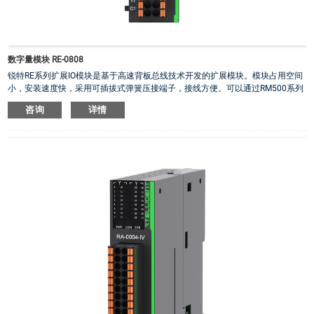
数字量模块 RE-0808
锐特RE系列扩展IO模块是基于高速背板总线技术开发的扩展模块。模块占用空间
小，安装速度快，采用可插拔式弹簧压接端子，接线方便。可以通过RM500系列
PLC右扩展IO使用，也可以通过RE系列耦合器右扩展做远程IO使用。8点双极性数
咨询
详情
字量输入、8点PNP数字量输出扩展模块
·
8点双极性数字量输入、8点NPN数字量输出扩展模块
·
扩展模块自带IO动作指示面板
·
IO端子电压范围：18V ~30V
·
数字输入均为双极性输入，数字输出均为共阴NPN输出
·
隔离方式：光耦隔离
·
输入默认数字滤波为2ms