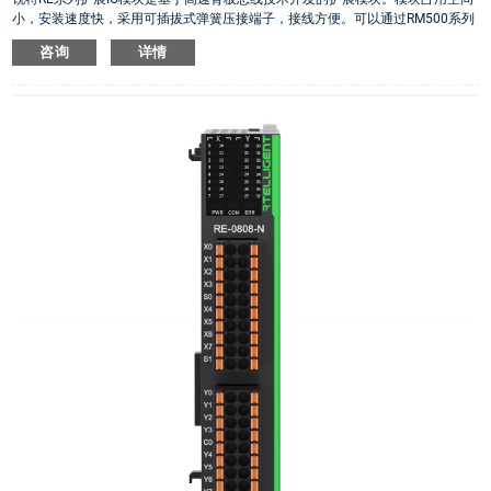
小，安装速度快，采用可插拔式弹簧压接端子，接线方便。可以通过RM500系列
PLC右扩展IO使用，也可以通过RE系列耦合器右扩展做远程IO使用。16点NPN数
咨询
详情
字量输出扩展模块
·
16点双极性数字量输出扩展模块
·
扩展模块自带IO动作指示面板
·
IO端子电压范围：18V ~30V
·
数字输入均为双极性输入，数字输出均为共阴NPN输出
·
隔离方式：光耦隔离
·
输入默认数字滤波为2ms