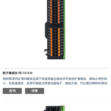
数字量模块 RE-1616-N
锐特RE系列扩展IO模块是基于高速背板总线技术开发的扩展模块。模块占用空间
小，安装速度快，采用可插拔式弹簧压接端子，接线方便。可以通过RM500系列
PLC右扩展IO使用，也可以通过RE系列耦合器右扩展做远程IO使用。
咨询
详情
·
扩展模块自带IO动作指示面板
·
IO端子电压范围：18V ~30V
·
数字输入均为双极性输入，数字输出均为共阴NPN输出
·
隔离方式：光耦隔离
·
输入默认数字滤波为2ms