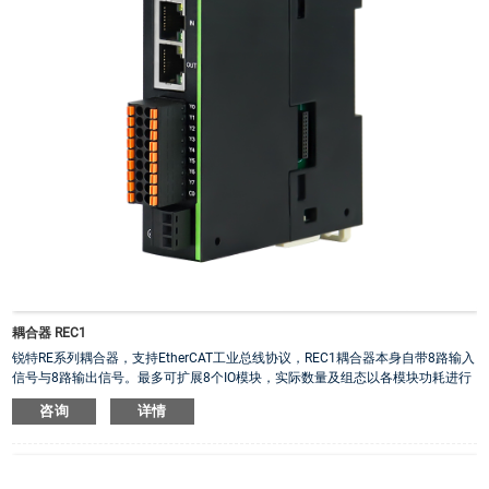
耦合器 REC1
锐特RE系列耦合器，支持EtherCAT工业总线协议，REC1耦合器本身自带8路输入
信号与8路输出信号。最多可扩展8个IO模块，实际数量及组态以各模块功耗进行
限定。具有EtherCAT watchdog保护和模块掉线保护功能，且可输出报警和模块
咨询
详情
在线提示。
·
工作电压：直流输入电压24VDC，工作电压输入范围：20V~28V
·
X0~X7为双极性输入，Y0~Y7为共阴NPN输出
·
数字输入IO端子电压范围：18V~30V