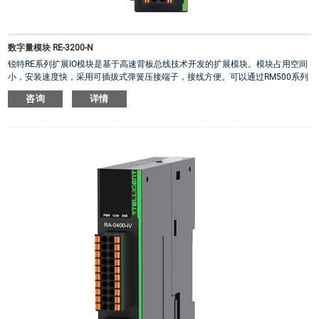
数字量模块 RE-3200-N
锐特RE系列扩展IO模块是基于高速背板总线技术开发的扩展模块。模块占用空间
小，安装速度快，采用可插拔式弹簧压接端子，接线方便。可以通过RM500系列
PLC右扩展IO使用，也可以通过RE系列耦合器右扩展做远程IO使用。
咨询
详情
·
扩展模块自带IO动作指示面板
·
IO端子电压范围：18V ~30V
·
数字输入均为双极性输入，数字输出均为共阴NPN输出
·
隔离方式：光耦隔离
·
输入默认数字滤波为2ms