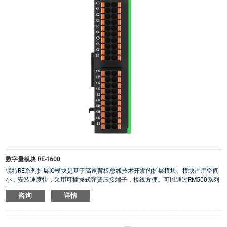
数字量模块 RE-1600
锐特RE系列扩展IO模块是基于高速背板总线技术开发的扩展模块。模块占用空间
小，安装速度快，采用可插拔式弹簧压接端子，接线方便。可以通过RM500系列
PLC右扩展IO使用，也可以通过RE系列耦合器右扩展做远程IO使用。
咨询
详情
·
16点双极性数字量输入扩展模块
·
扩展模块自带IO动作指示面板
·
IO端子电压范围：18V ~30V
·
数字输入均为双极性输入，数字输出均为共阴NPN输出