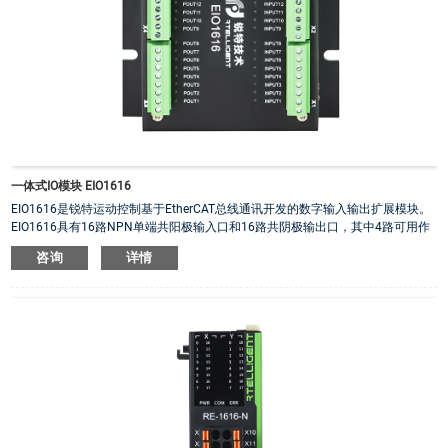
一体式IO模块 EIO1616
EIO1616是锐特运动控制基于EtherCAT总线通讯开发的数字输入输出扩展模块。
EIO1616具有16路NPN单端共阳极输入口和16路共阴极输出口，其中4路可用作
PWM输出。此外该系列扩展模块具有两种安装形式供客户选择。
咨询
详情
·
通讯模式：EtherCAT
·
输入/输出：16路共阳输入/16路共阴输出
·
电源电压：24VDC
·
PWM输出：OUT11-OUT14共4路，可调占空比0%-100%