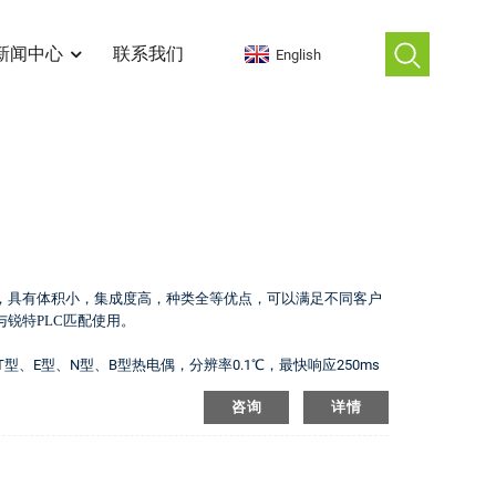
新闻中心
联系我们
English
块，具有体积小，集成度高，种类全等优点，可以满足不同客户
与锐特
PLC匹配使用。
型、E型、N型、B型热电偶，分辨率0.1℃，最快响应250ms
咨询
详情