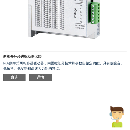
两相开环步进驱动器 R86
R86数字式两相步进驱动器，内置微细分技术和参数自整定功能。具有低噪音、
低振动、低发热和高速大力矩的特点。
R86用于驱动86以下两相步进电机。
咨询
详情
• 脉冲模式：默认单脉冲
• 信号电平：3.3-24V兼容，PLC应用无需串联电阻
• 电源电压：24-100V直流或18-80V交流，推荐60V交流
• 典型应用：雕刻机、打标机、切割机、绘图仪、激光、自动装配设备等