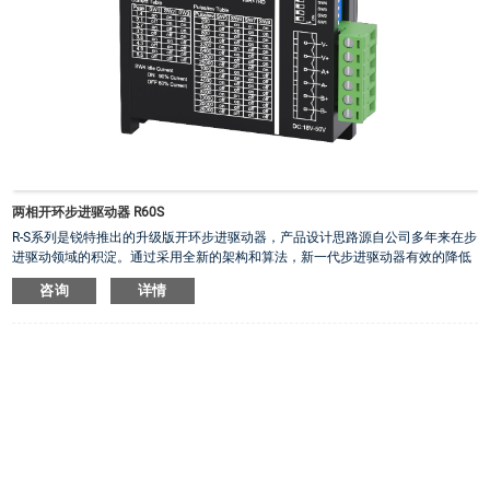
两相开环步进驱动器 R60S
R-S系列是锐特推出的升级版开环步进驱动器，产品设计思路源自公司多年来在步
进驱动领域的积淀。通过采用全新的架构和算法，新一代步进驱动器有效的降低
了电机低速共振幅度，具有更强的抗干扰能力，同时支持无感堵转检测、缺相报
咨询
详情
警等功能，支持多种脉冲指令形式、多个拨码设置功能。
• 低速振动抑制算法
• 无感堵转检测功能
• 缺相报警功能
• 独立的 5V、24V 控制信号接口
• 三种脉冲指令形式：脉冲+方向、双脉冲、正交脉冲