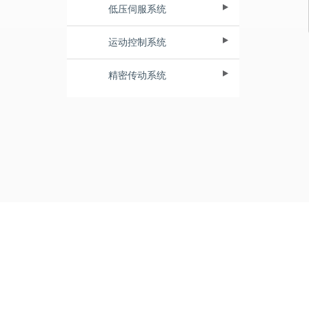
低压伺服系统
运动控制系统
精密传动系统