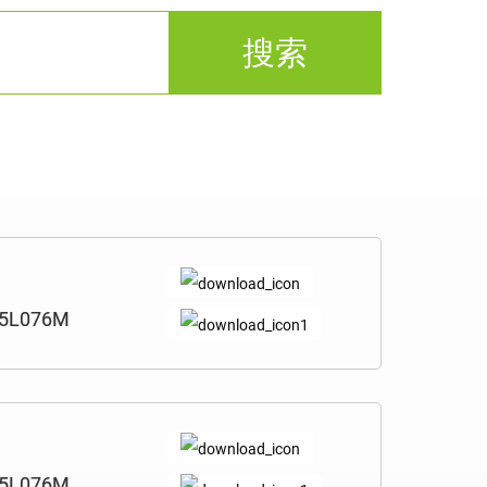
搜索
 S5L076M
 S5L076M