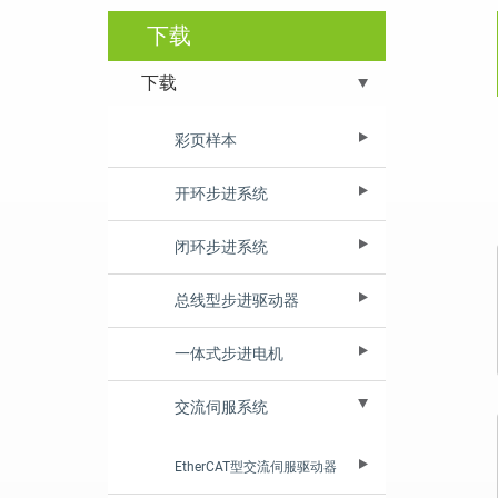
下载
下载
彩页样本
开环步进系统
闭环步进系统
总线型步进驱动器
一体式步进电机
交流伺服系统
EtherCAT型交流伺服驱动器