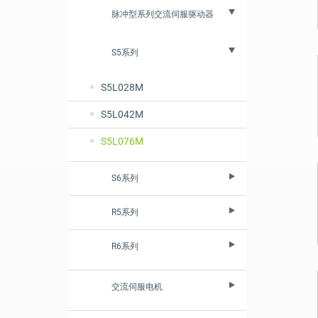
脉冲型系列交流伺服驱动器
S5系列
S5L028M
S5L042M
S5L076M
S6系列
R5系列
R6系列
交流伺服电机