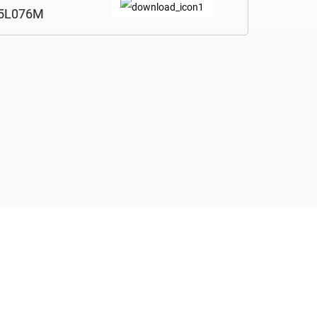
 S5L076M