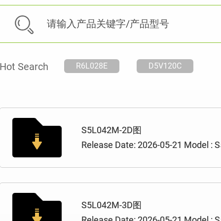
Hot Search
R6L028E
D5V120C
S5L042M-2D图
Release Date: 2026-05-21 Model :
S5L042M-3D图
Release Date: 2026-05-21 Model :